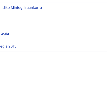
ndiko Mintegi Iraunkorra
tegia
tegia 2015