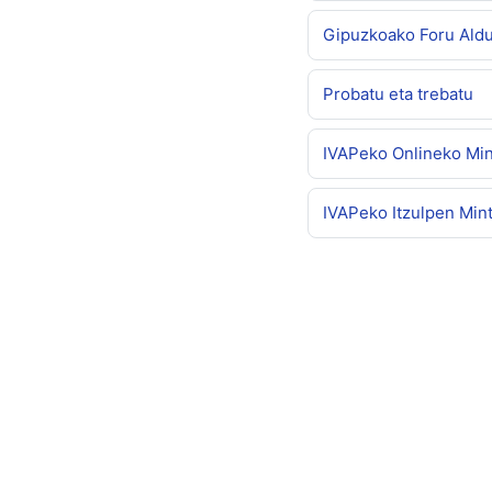
Gipuzkoako Foru Aldu
Probatu eta trebatu
IVAPeko Onlineko Min
IVAPeko Itzulpen Min