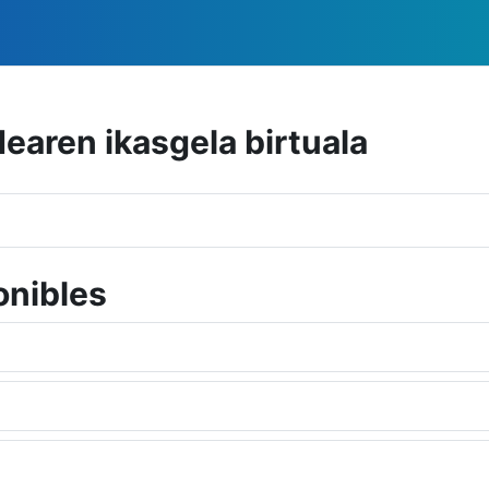
dearen ikasgela birtuala
onibles